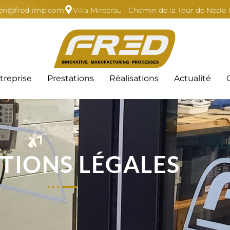
zzeri@fred-imp.com
Villa Mirecrau - Chemin de la Tour de Nesle
treprise
Prestations
Réalisations
Actualité
TIONS LÉGALES