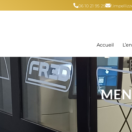
06 10 21 95 29
f.impelli
Accueil
L’en
MEN