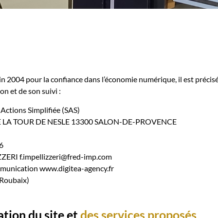
juin 2004 pour la confiance dans l’économie numérique, il est précis
on et de son suivi :
 Actions Simplifiée (SAS)
 DE LA TOUR DE NESLE 13300 SALON-DE-PROVENCE
6
ZZERI f.impellizzeri@fred-imp.com
mmunication www.digitea-agency.fr
 Roubaix)
ation du site et
des services proposés