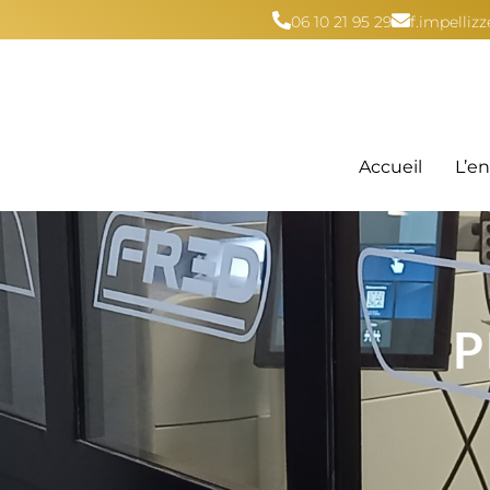
06 10 21 95 29
f.impelli
Accueil
L’en
P