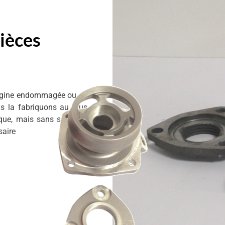
ièces
’origine endommagée ou de
s la fabriquons au plus
ique, mais sans se priver
saire