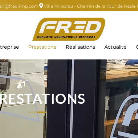
zzeri@fred-imp.com
Villa Mirecrau - Chemin de la Tour de Nesle
treprise
Prestations
Réalisations
Actualité
RESTATIONS