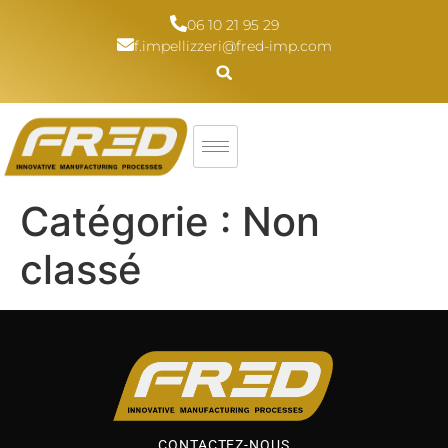
06 10 21 95 29
f.impellizzeri@fred-imp.com
Catégorie :
Non
classé
CONTACTEZ-NOUS