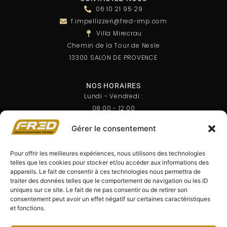
06 10 21 95 29
f.impellizzeri@fred-imp.com
Villa Mirecrau
Chemin de la Tour de Nesle
13300 SALON DE PROVENCE
NOS HORAIRES
Lundi - Vendredi :
08:00 - 12:00
14:00 - 18:00
Gérer le consentement
Samedi - Dimanche :
FERMÉ
Pour offrir les meilleures expériences, nous utilisons des technologies
telles que les cookies pour stocker et/ou accéder aux informations des
appareils. Le fait de consentir à ces technologies nous permettra de
NEWSLETTER
traiter des données telles que le comportement de navigation ou les ID
Recevez nos dernières actualités directement dans votre
uniques sur ce site. Le fait de ne pas consentir ou de retirer son
boîte mail. Inscrivez-vous à notre newsletter dès maintenant
consentement peut avoir un effet négatif sur certaines caractéristiques
!
et fonctions.