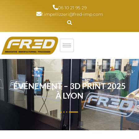
06 10 21 95 29
f.impellizzeri@fred-imp.com
ÉVÉNEMENT – 3D PRINT 2025
À LYON