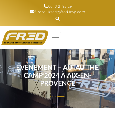
06 10 21 95 29
f.impellizzeri@fred-imp.com
ÉVÉNEMENT – AUTAU THE
CAMP 2024 À AIX-EN-
PROVENCE