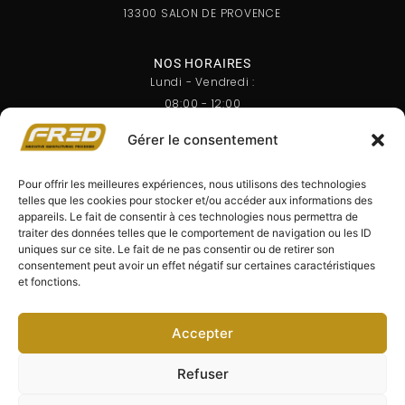
13300 SALON DE PROVENCE
NOS HORAIRES
Lundi - Vendredi :
08:00 - 12:00
14:00 - 18:00
Gérer le consentement
Samedi - Dimanche :
FERMÉ
Pour offrir les meilleures expériences, nous utilisons des technologies
telles que les cookies pour stocker et/ou accéder aux informations des
appareils. Le fait de consentir à ces technologies nous permettra de
NEWSLETTER
traiter des données telles que le comportement de navigation ou les ID
Recevez nos dernières actualités directement dans votre
uniques sur ce site. Le fait de ne pas consentir ou de retirer son
boîte mail. Inscrivez-vous à notre newsletter dès maintenant
consentement peut avoir un effet négatif sur certaines caractéristiques
!
et fonctions.
Accepter
JE M'INSCRIS
Refuser