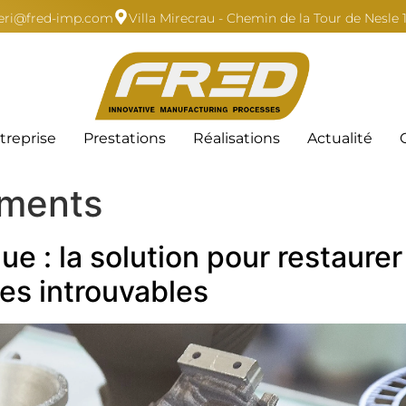
zzeri@fred-imp.com
Villa Mirecrau - Chemin de la Tour de Nesle
treprise
Prestations
Réalisations
Actualité
ments
e : la solution pour restaurer
ces introuvables