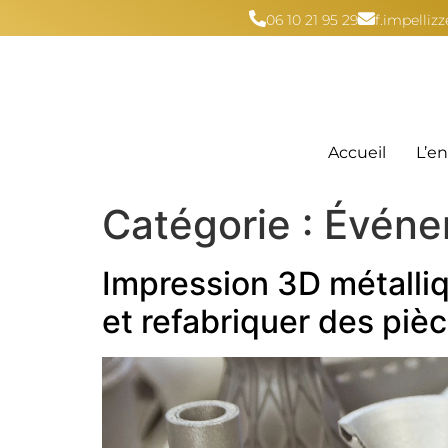
06 10 21 95 29
f.impelli
Accueil
L’en
Catégorie :
Événe
Impression 3D métalliqu
et refabriquer des piè